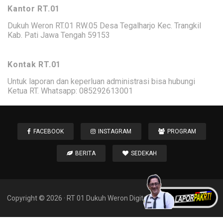
Kantor RT.01
Dukuh Weron RT.01 RW.05 Desa Tegalharjo Kec. Trangkil
Kab. Pati Jawa Tengah 59153
Kontak RT.01
Untuk laporan dan keperluan administrasi bisa hubungi
Ketua RT. Whatsapp: 085292613001
FACEBOOK
INSTAGRAM
PROGRAM
BERITA
SEDEKAH
Copyright ©
2026
·
RT 01 Dukuh Weron
Digitalized by Weron People