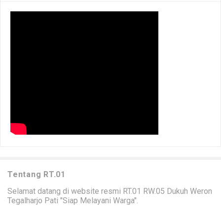
Tentang RT.01
Selamat datang di website resmi RT.01 RW.05 Dukuh Weron
Tegalharjo Pati "Siap Melayani Warga".